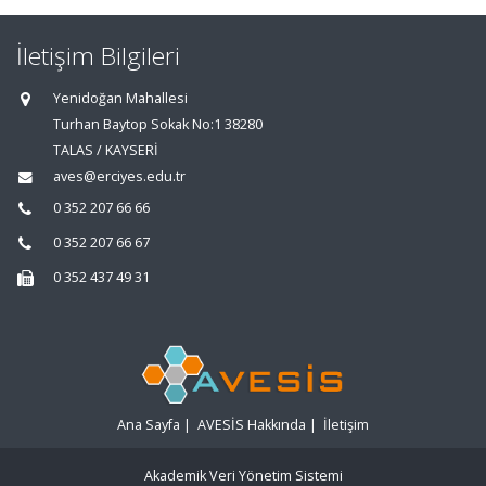
İletişim Bilgileri
Yenidoğan Mahallesi
Turhan Baytop Sokak No:1 38280
TALAS / KAYSERİ
aves@erciyes.edu.tr
0 352 207 66 66
0 352 207 66 67
0 352 437 49 31
Ana Sayfa
|
AVESİS Hakkında
|
İletişim
Akademik Veri Yönetim Sistemi