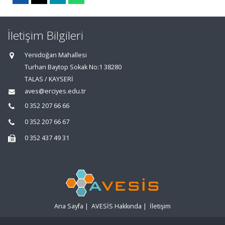
İletişim Bilgileri
Yenidoğan Mahallesi
Turhan Baytop Sokak No:1 38280
TALAS / KAYSERİ
aves@erciyes.edu.tr
0 352 207 66 66
0 352 207 66 67
0 352 437 49 31
Ana Sayfa
|
AVESİS Hakkında
|
İletişim