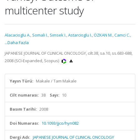
multicenter study
Alacacioglu A.
,
Somali I.
,
Simsek I.
,
Astarcioglu I.
,
ÖZKAN M.
,
Camci C.
,
...Daha Fazla
JAPANESE JOURNAL OF CLINICAL ONCOLOGY, cilt.38, sa.10, ss.683-688,
2008 (SCI-Expanded, Scopus)
Yayın Türü:
Makale / Tam Makale
Cilt numarası:
38
Sayı:
10
Basım Tarihi:
2008
Doi Numarası:
10.1093/jjco/hyn082
Dergi Adı:
JAPANESE JOURNAL OF CLINICAL ONCOLOGY