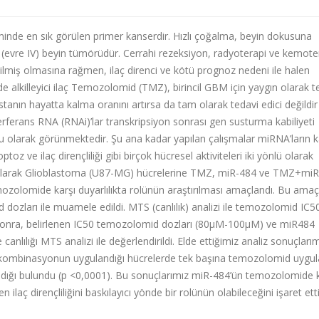
inde en sık görülen primer kanserdir. Hızlı çoğalma, beyin dokusuna
p (evre IV) beyin tümörüdür. Cerrahi rezeksiyon, radyoterapi ve kemote
dilmiş olmasına rağmen, ilaç direnci ve kötü prognoz nedeni ile halen
alkilleyici ilaç Temozolomid (TMZ), birincil GBM için yaygın olarak t
stanın hayatta kalma oranını artırsa da tam olarak tedavi edici değildir
terferans RNA (RNAi)’lar transkripsiyon sonrası gen susturma kabiliyeti
ncu olarak görünmektedir. Şu ana kadar yapılan çalışmalar miRNA’ların 
z ve ilaç dirençliliği gibi birçok hücresel aktiviteleri iki yönlü olarak
itro olarak Glioblastoma (U87-MG) hücrelerine TMZ, miR-484 ve TMZ+mi
zolomide karşı duyarlılıkta rolünün araştırılması amaçlandı. Bu amaç
ozları ile muamele edildi. MTS (canlılık) analizi ile temozolomid IC5
 sonra, belirlenen IC50 temozolomid dozları (80µM-100µM) ve miR484
lılığı MTS analizi ile değerlendirildi. Elde ettiğimiz analiz sonuçları
ombinasyonun uygulandığı hücrelerde tek başına temozolomid uygu
aldığı bulundu (p <0,0001). Bu sonuçlarımız miR-484’ün temozolomide k
en ilaç dirençliliğini baskılayıcı yönde bir rolünün olabileceğini işaret ett