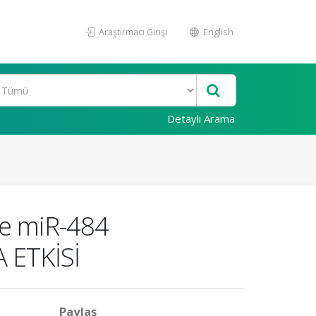
Araştırmacı Girişi
English
Detaylı Arama
 miR-484
ETKİSİ
Paylaş