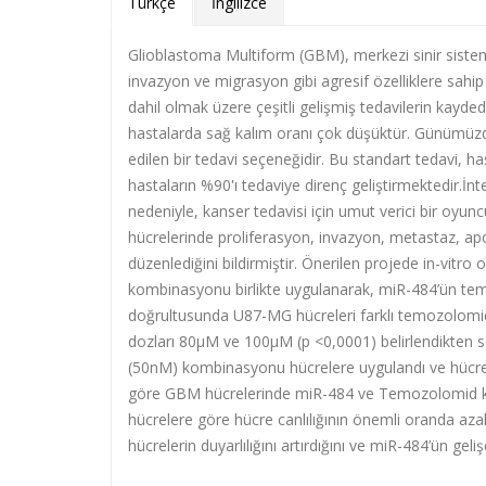
Türkçe
İngilizce
Glioblastoma Multiform (GBM), merkezi sinir sistem
invazyon ve migrasyon gibi agresif özelliklere sahi
dahil olmak üzere çeşitli gelişmiş tedavilerin kayde
hastalarda sağ kalım oranı çok düşüktür. Günümüzde 
edilen bir tedavi seçeneğidir. Bu standart tedavi, ha
hastaların %90'ı tedaviye direnç geliştirmektedir.İn
nedeniyle, kanser tedavisi için umut verici bir oyu
hücrelerinde proliferasyon, invazyon, metastaz, apopto
düzenlediğini bildirmiştir. Önerilen projede in-v
kombinasyonu birlikte uygulanarak, miR-484’ün temo
doğrultusunda U87-MG hücreleri farklı temozolomid d
dozları 80µM ve 100µM (p <0,0001) belirlendikten
(50nM) kombinasyonu hücrelere uygulandı ve hücre can
göre GBM hücrelerinde miR-484 ve Temozolomid k
hücrelere göre hücre canlılığının önemli oranda az
hücrelerin duyarlılığını artırdığını ve miR-484’ün geliş