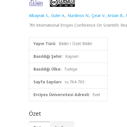
Albayrak S.
,
Güler A.
,
Nurdinov N.
,
Çınar V.
,
Arslan B.
,
7th International Erciyes Conference On Scientific Res
Yayın Türü:
Bildiri / Özet Bildiri
Basıldığı Şehir:
Kayseri
Basıldığı Ülke:
Türkiye
Sayfa Sayıları:
ss.764-765
Erciyes Üniversitesi Adresli:
Evet
Özet