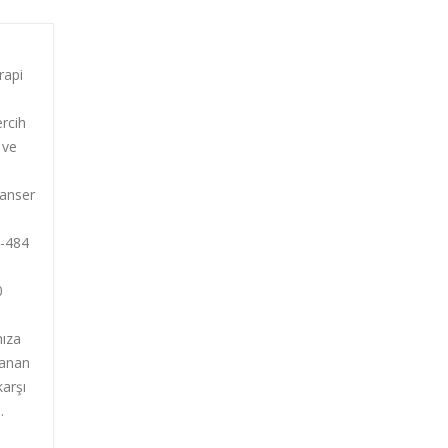
rapi
ercih
 ve
kanser
R-484
0
mıza
lanan
arşı
i.