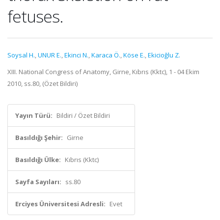
fetuses.
Soysal H.
,
UNUR E.
,
Ekinci N.
,
Karaca Ö.
,
Köse E.
,
Ekicioğlu Z.
XIII. National Congress of Anatomy, Girne, Kıbrıs (Kktc), 1 - 04 Ekim
2010, ss.80, (Özet Bildiri)
Yayın Türü:
Bildiri / Özet Bildiri
Basıldığı Şehir:
Girne
Basıldığı Ülke:
Kıbrıs (Kktc)
Sayfa Sayıları:
ss.80
Erciyes Üniversitesi Adresli:
Evet