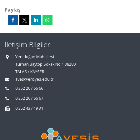
Paylaş
İletişim Bilgileri
Yenidoğan Mahallesi
Turhan Baytop Sokak No:1 38280
TALAS / KAYSERİ
aves@erciyes.edu.tr
0 352 207 66 66
0 352 207 66 67
0 352 437 49 31