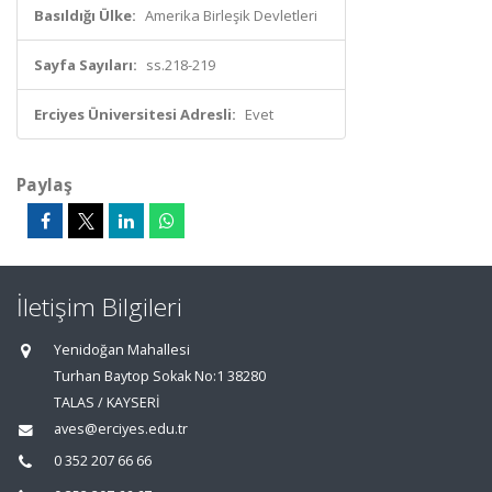
Basıldığı Ülke:
Amerika Birleşik Devletleri
Sayfa Sayıları:
ss.218-219
Erciyes Üniversitesi Adresli:
Evet
Paylaş
İletişim Bilgileri
Yenidoğan Mahallesi
Turhan Baytop Sokak No:1 38280
TALAS / KAYSERİ
aves@erciyes.edu.tr
0 352 207 66 66