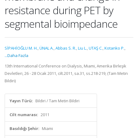
resistance during PET by
segmental bioimpedance
SİPAHİOĞLU M. H.
,
ÜNAL A.
,
Abbas S. R.
,
Liu L.
,
UTAŞ C.
,
Kotanko P.
,
...Daha Fazla
13th International Conference on Dialysis, Miami, Amerika Birleşik
Devletleri, 26 - 28 Ocak 2011, cilt.2011, sa.31, ss.218-219, (Tam Metin
Bildiri)
Yayın Türü:
Bildiri / Tam Metin Bildiri
Cilt numarası:
2011
Basıldığı Şehir:
Miami