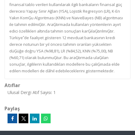
finansal tablo verileri kullanılarak ilgili bankaların finansal güç
derecesi Yapay Sinir Ağları (YSA), Lojistik Regresyon (LR), K-En
Yakın KomĢu Algoritması (KNN) ve NaiveBayes (NB) algoritması
ile tahmin edilmiĢtir. AraĢtırmada kullanılan yöntemlerin ayırt
edici özellikleri altında tahmin sonuçları karĢılaĢtırılmıĢtır.
Türkiye‟de faaliyet gösteren 12 mevduat bankasının kredi
derece notunun bir yıl öncesi tahmin oranları yüksekten
düĢüğe doğru YSA (%98,81), LR (%84,52), KNN (%75,00), NB
(%60,71) olarak bulunmuĢtur. Bu araĢtırmada ulaĢılan
sonuçlar, ilgililerin kullandıkları modellere bu çalıĢmada elde
edilen modelleri de dâhil edebileceklerini göstermektedir.
Atıflar
Ulusal Dergi Atıf Sayısı: 1
Paylaş