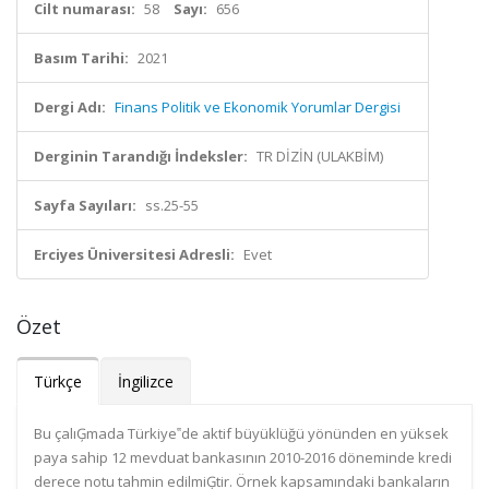
Cilt numarası:
58
Sayı:
656
Basım Tarihi:
2021
Dergi Adı:
Finans Politik ve Ekonomik Yorumlar Dergisi
Derginin Tarandığı İndeksler:
TR DİZİN (ULAKBİM)
Sayfa Sayıları:
ss.25-55
Erciyes Üniversitesi Adresli:
Evet
Özet
Türkçe
İngilizce
Bu çalıĢmada Türkiye‟de aktif büyüklüğü yönünden en yüksek
paya sahip 12 mevduat bankasının 2010-2016 döneminde kredi
derece notu tahmin edilmiĢtir. Örnek kapsamındaki bankaların