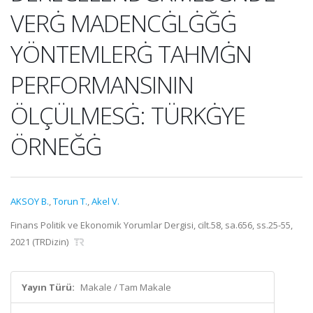
VERĠ MADENCĠLĠĞĠ
YÖNTEMLERĠ TAHMĠN
PERFORMANSININ
ÖLÇÜLMESĠ: TÜRKĠYE
ÖRNEĞĠ
AKSOY B.
,
Torun T.
,
Akel V.
Finans Politik ve Ekonomik Yorumlar Dergisi, cilt.58, sa.656, ss.25-55,
2021 (TRDizin)
Yayın Türü:
Makale / Tam Makale