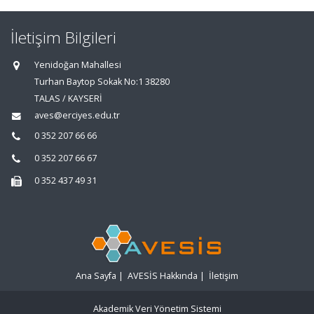
İletişim Bilgileri
Yenidoğan Mahallesi
Turhan Baytop Sokak No:1 38280
TALAS / KAYSERİ
aves@erciyes.edu.tr
0 352 207 66 66
0 352 207 66 67
0 352 437 49 31
Ana Sayfa
|
AVESİS Hakkında
|
İletişim
Akademik Veri Yönetim Sistemi