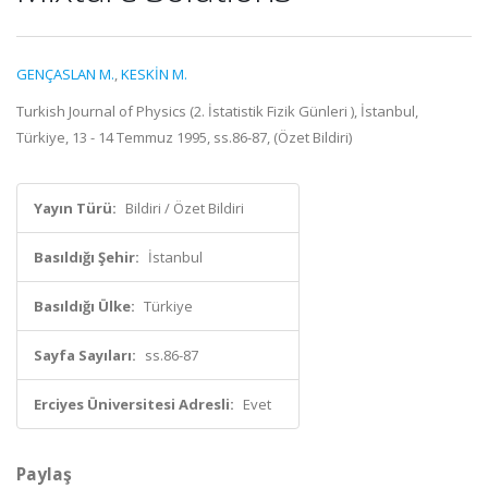
GENÇASLAN M.
,
KESKİN M.
Turkish Journal of Physics (2. İstatistik Fizik Günleri ), İstanbul,
Türkiye, 13 - 14 Temmuz 1995, ss.86-87, (Özet Bildiri)
Yayın Türü:
Bildiri / Özet Bildiri
Basıldığı Şehir:
İstanbul
Basıldığı Ülke:
Türkiye
Sayfa Sayıları:
ss.86-87
Erciyes Üniversitesi Adresli:
Evet
Paylaş