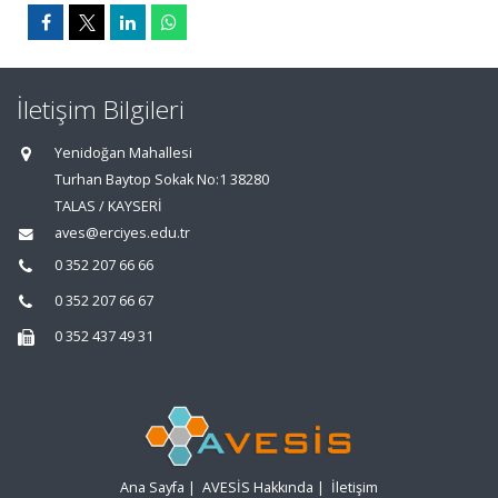
İletişim Bilgileri
Yenidoğan Mahallesi
Turhan Baytop Sokak No:1 38280
TALAS / KAYSERİ
aves@erciyes.edu.tr
0 352 207 66 66
0 352 207 66 67
0 352 437 49 31
Ana Sayfa
|
AVESİS Hakkında
|
İletişim