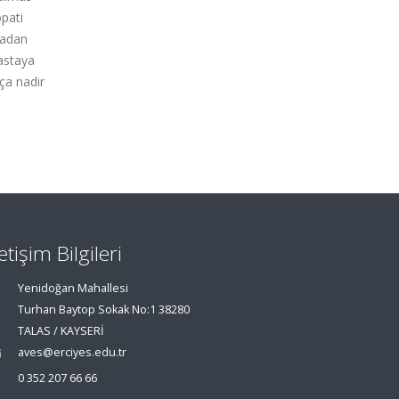
pati
tadan
astaya
ça nadir
letişim Bilgileri
Yenidoğan Mahallesi
Turhan Baytop Sokak No:1 38280
TALAS / KAYSERİ
aves@erciyes.edu.tr
0 352 207 66 66