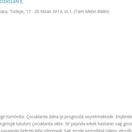
ÖZASLAN E.
ra, Türkiye, 17 - 20 Nisan 2014, ss.1, (Tam Metin Bildiri)
n tümördür. Çocuklarda daha iyi prognozla seyretmektedir. Erişkind
ngolojik tutulum çocuklarda sıktır. 30 yaşında erkek hastanın sağ göz
pasajında belirgin kitle izlenmedi. Sağ gözde periorbital ödem, ekzof