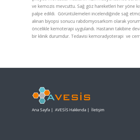
ve kemozis mevcuttu. Sağ göz hareketleri her yöne kı
palpe edildi. Görüntülemeleri incelendiğinde sağ etmo
alınan biyopsi sonucu rabdomyosarkom olarak yorum
öncelikle kemoterapi uygulandı. Hastanın takibine de
bir klinik durumdur. Tedavisi kemoradyoterapi ve cerra
Ana Sayfa
|
AVESİS Hakkında
|
İletişim