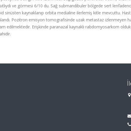
sıtlıydı ve görmesi 6/10 du. Sağ submandibuler bölgede sert lenfadeno
id sinüsten kaynaklanıp orbita medialine ilerlemiş kitle mevcuttu. Has
landı. Pozitron emisyon tomografisinde uzak metastaz izlenmeyen h
vam edilmektedir. Erişkinde paranazal kaynaklı rabdomyosarkom olduk
hidir.
İ