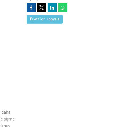
Atıf İçin Kopyala
e daha
de şişme
talmus