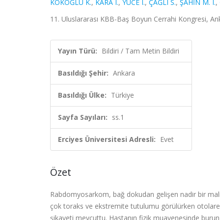
KÖKOĞLU K.
,
KARA I.
,
YÜCE I.
,
ÇAĞLI S.
,
ŞAHİN M. I.
,
11. Uluslararası KBB-Baş Boyun Cerrahi Kongresi, Anka
Yayın Türü:
Bildiri / Tam Metin Bildiri
Basıldığı Şehir:
Ankara
Basıldığı Ülke:
Türkiye
Sayfa Sayıları:
ss.1
Erciyes Üniversitesi Adresli:
Evet
Özet
Rabdomyosarkom, bağ dokudan gelişen nadir bir malig
çok toraks ve ekstremite tutulumu görülürken otolare
şikayeti mevcuttu. Hastanın fizik muayenesinde burun 