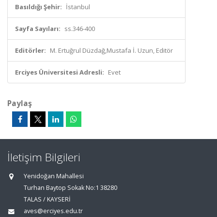
Basıldığı Şehir:
İstanbul
Sayfa Sayıları:
ss.346-400
Editörler:
M. Ertuğrul Düzdağ,Mustafa İ. Uzun, Editör
Erciyes Üniversitesi Adresli:
Evet
Paylaş
İletişim Bilgileri
Yenidoğan Mahallesi
Turhan Baytop Sokak No:1 38280
TALAS / KAYSERİ
aves@erciyes.edu.tr