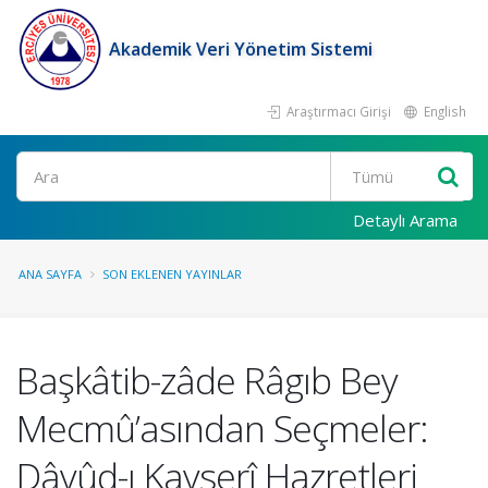
Akademik Veri Yönetim Sistemi
Araştırmacı Girişi
English
Ara
Detaylı Arama
ANA SAYFA
SON EKLENEN YAYINLAR
Başkâtib-zâde Râgıb Bey
Mecmû’asından Seçmeler:
Dâvûd-ı Kayserî Hazretleri