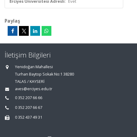
Erciyes Üniversitesi Adresli:
Evet
Paylaş
İletişim Bilgileri
Yenidoğan Mahallesi
Turhan Baytop Sokak No:1 38280
TALAS / KAYSERİ
aves@erciyes.edu.tr
0 352 207 66 66
0 352 207 66 67
0 352 437 49 31