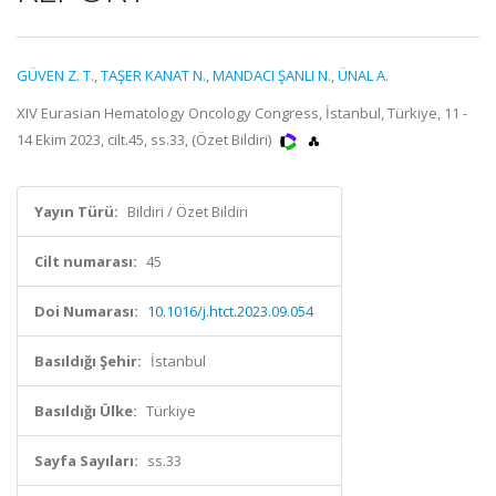
GÜVEN Z. T.
,
TAŞER KANAT N.
,
MANDACI ŞANLI N.
,
ÜNAL A.
XIV Eurasian Hematology Oncology Congress, İstanbul, Türkiye, 11 -
14 Ekim 2023, cilt.45, ss.33, (Özet Bildiri)
Yayın Türü:
Bildiri / Özet Bildiri
Cilt numarası:
45
Doi Numarası:
10.1016/j.htct.2023.09.054
Basıldığı Şehir:
İstanbul
Basıldığı Ülke:
Türkiye
Sayfa Sayıları:
ss.33