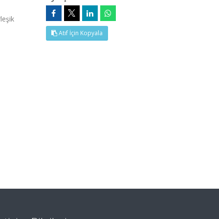
leşik
Atıf İçin Kopyala