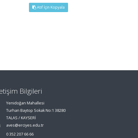
Atıf İçin Kopyala
letişim Bilgileri
Yenidoğan Mahallesi
Turhan Baytop Sokak No:1 38280
TALAS / KAYSERİ
aves@erciyes.edu.tr
0 352 207 66 66