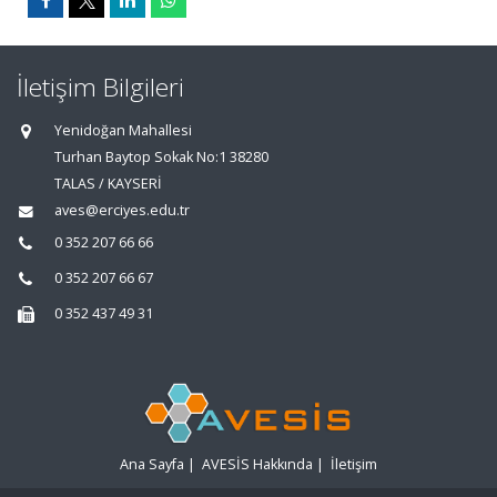
İletişim Bilgileri
Yenidoğan Mahallesi
Turhan Baytop Sokak No:1 38280
TALAS / KAYSERİ
aves@erciyes.edu.tr
0 352 207 66 66
0 352 207 66 67
0 352 437 49 31
Ana Sayfa
|
AVESİS Hakkında
|
İletişim