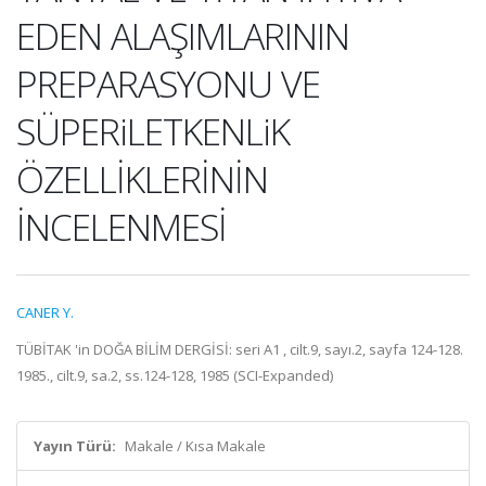
EDEN ALAŞIMLARININ
PREPARASYONU VE
SÜPERiLETKENLiK
ÖZELLİKLERİNİN
İNCELENMESİ
CANER Y.
TÜBİTAK 'in DOĞA BİLİM DERGİSİ: seri A1 , cilt.9, sayı.2, sayfa 124-128.
1985., cilt.9, sa.2, ss.124-128, 1985 (SCI-Expanded)
Yayın Türü:
Makale / Kısa Makale