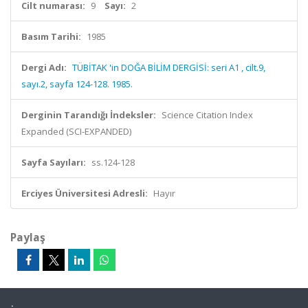
Cilt numarası:
9
Sayı:
2
Basım Tarihi:
1985
Dergi Adı:
TÜBİTAK 'in DOĞA BİLİM DERGİSİ: seri A1 , cilt.9,
sayı.2, sayfa 124-128. 1985.
Derginin Tarandığı İndeksler:
Science Citation Index
Expanded (SCI-EXPANDED)
Sayfa Sayıları:
ss.124-128
Erciyes Üniversitesi Adresli:
Hayır
Paylaş