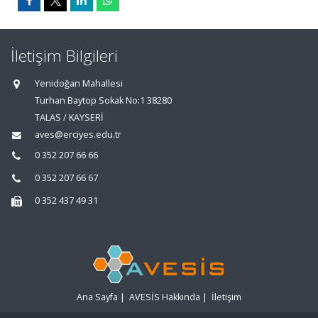
İletişim Bilgileri
Yenidoğan Mahallesi
Turhan Baytop Sokak No:1 38280
TALAS / KAYSERİ
aves@erciyes.edu.tr
0 352 207 66 66
0 352 207 66 67
0 352 437 49 31
Ana Sayfa
|
AVESİS Hakkında
|
İletişim