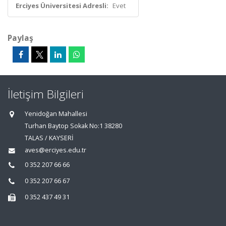
Erciyes Üniversitesi Adresli:
Evet
Paylaş
İletişim Bilgileri
Yenidoğan Mahallesi
Turhan Baytop Sokak No:1 38280
TALAS / KAYSERİ
aves@erciyes.edu.tr
0 352 207 66 66
0 352 207 66 67
0 352 437 49 31