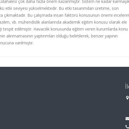
müdahalesi çok daha fazla önem kazanmıştır. Sistem ne kadar karmaşık
nkü etki seviyesi yükselmektedir. Bu etki tasarımdan üretime, son
za çıkmaktadır. Bu çalışmada insan faktörü konusunun önemi incelen
zılım, vb. mühendislik alanlarında akademik eğitim konusu olarak ele
ği tespit edilmiştir. Havacılık konusunda eğitim veren kurumlarda konu
min alınmamasının yaptırımları olduğu belirtilerek, benzer yapının
nucuna varılmıştır.
İ