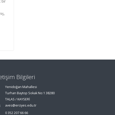
 bir
miş,
letişim Bilgileri
Yenidoğan Mahallesi
Turhan Baytop Sokak No:1 38280
TALAS / KAYSERİ
aves@erciyes.edu.tr
0 352 207 66 66