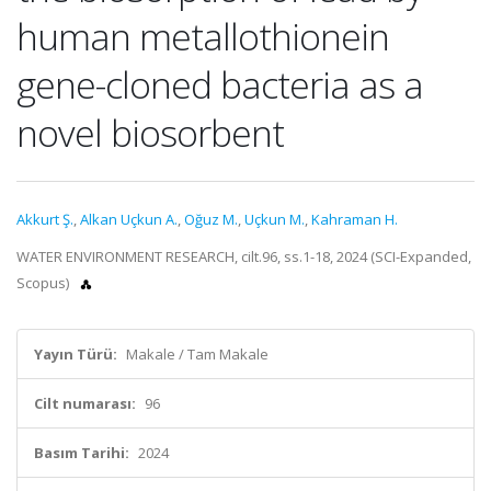
human metallothionein
gene-cloned bacteria as a
novel biosorbent
Akkurt Ş.
,
Alkan Uçkun A.
,
Oğuz M.
,
Uçkun M.
,
Kahraman H.
WATER ENVIRONMENT RESEARCH, cilt.96, ss.1-18, 2024 (SCI-Expanded,
Scopus)
Yayın Türü:
Makale / Tam Makale
Cilt numarası:
96
Basım Tarihi:
2024