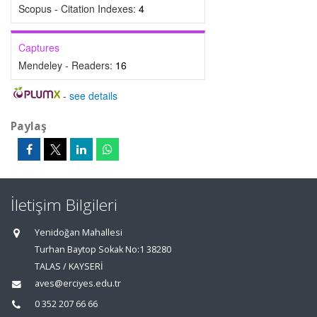
Scopus - Citation Indexes:
4
Captures
Mendeley - Readers:
16
-
see details
Paylaş
İletişim Bilgileri
Yenidoğan Mahallesi
Turhan Baytop Sokak No:1 38280
TALAS / KAYSERİ
aves@erciyes.edu.tr
0 352 207 66 66