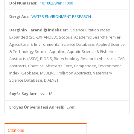
Doi Numarası:
10.1002/wer.11000
Dergi Adı:
WATER ENVIRONMENT RESEARCH
Derginin Tarandığı İndeksler:
Science Citation Index
Expanded (SCI-EXPANDED), Scopus, Academic Search Premier,
Agricultural & Environmental Science Database, Applied Science
& Technology Source, Aqualine, Aquatic Science & Fisheries
Abstracts (ASFA), BIOSIS, Biotechnology Research Abstracts, CAB
Abstracts, Chemical Abstracts Core, Compendex, Environment
Index, Geobase, MEDLINE, Pollution Abstracts, Veterinary
Science Database, DIALNET
Sayfa Sayıları:
ss.1-18
Erciyes Üniversitesi Adresli:
Evet
Citations