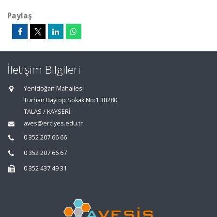
Paylaş
İletişim Bilgileri
Yenidoğan Mahallesi
Turhan Baytop Sokak No:1 38280
TALAS / KAYSERİ
aves@erciyes.edu.tr
0 352 207 66 66
0 352 207 66 67
0 352 437 49 31