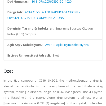
Doi Numarası:
10.1107/s2056989015011020
Dergi Adı:
ACTA CRYSTALLOGRAPHICA SECTION E-
CRYSTALLOGRAPHIC COMMUNICATIONS
Derginin Tarandığı İndeksler:
Emerging Sources Citation
Index (ESCI), Scopus
Açık Arşiv Koleksiyonu:
AVESİS Açık Erişim Koleksiyonu
Erciyes Üniversitesi Adresli:
Evet
Özet
In the title compound, C21H16N2O2, the methoxybenzene ring is
almost perpendicular to the mean plane of the naphthalene ring
system, making a dihedral angle of 83.62 (5)degrees. The 4H-pyran
ring fused with the naphthalene ring system is almost planar
[maximum deviation = 0.033 (1) angstrom]. In the crystal, molecules