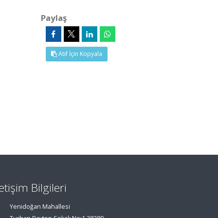
Paylaş
Atıf İçin Kopyala
letişim Bilgileri
Yenidoğan Mahallesi