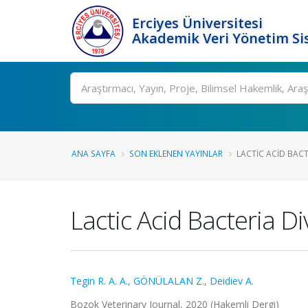
Erciyes Üniversitesi
Akademik Veri Yönetim Si
Ara
ANA SAYFA
SON EKLENEN YAYINLAR
LACTIC ACID BACT
Lactic Acid Bacteria D
Tegin R. A. A.
,
GÖNÜLALAN Z.
,
Deidiev A.
Bozok Veterinary Journal, 2020 (Hakemli Dergi)