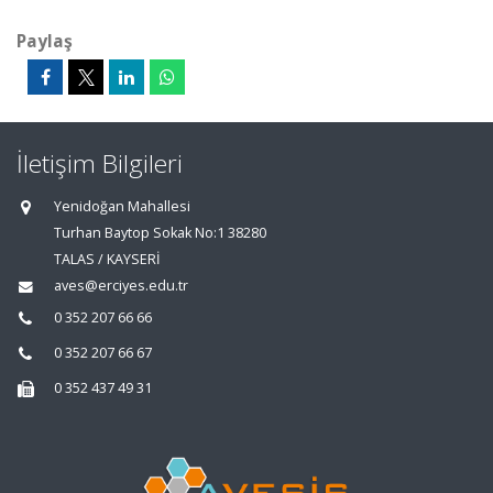
Paylaş
İletişim Bilgileri
Yenidoğan Mahallesi
Turhan Baytop Sokak No:1 38280
TALAS / KAYSERİ
aves@erciyes.edu.tr
0 352 207 66 66
0 352 207 66 67
0 352 437 49 31