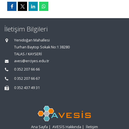
İletişim Bilgileri
Yenidoğan Mahallesi
Turhan Baytop Sokak No:1 38280
TALAS / KAYSERİ
aves@erciyes.edu.tr
0 352 207 66 66
0 352 207 66 67
0 352 437 49 31
Ana Sayfa
|
AVESİS Hakkında
|
İletişim