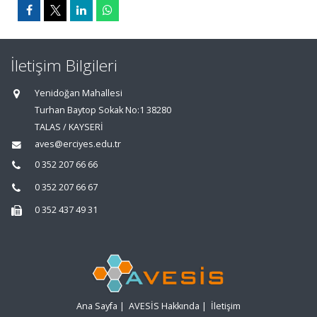
İletişim Bilgileri
Yenidoğan Mahallesi
Turhan Baytop Sokak No:1 38280
TALAS / KAYSERİ
aves@erciyes.edu.tr
0 352 207 66 66
0 352 207 66 67
0 352 437 49 31
Ana Sayfa
|
AVESİS Hakkında
|
İletişim