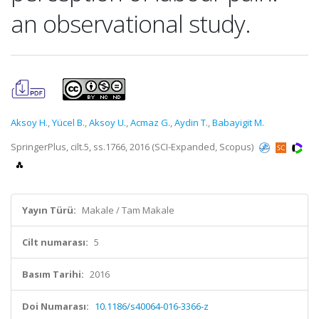
an observational study.
Aksoy H.
,
Yücel B.
,
Aksoy U.
,
Acmaz G.
,
Aydin T.
,
Babayigit M.
SpringerPlus, cilt.5, ss.1766, 2016 (SCI-Expanded, Scopus)
Yayın Türü:
Makale / Tam Makale
Cilt numarası:
5
Basım Tarihi:
2016
Doi Numarası:
10.1186/s40064-016-3366-z