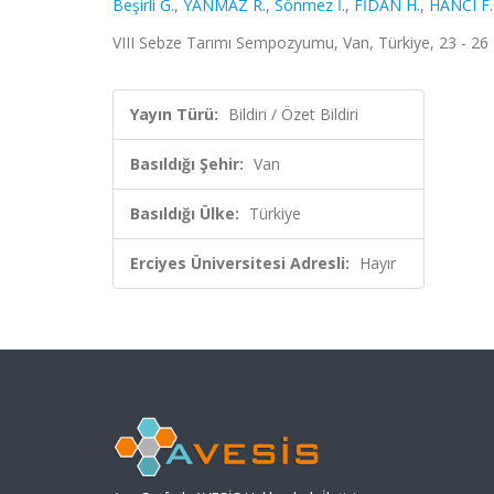
Beşirli G.
,
YANMAZ R.
,
Sönmez İ.
,
FİDAN H.
,
HANCI F.
VIII Sebze Tarımı Sempozyumu, Van, Türkiye, 23 - 26 H
Yayın Türü:
Bildiri / Özet Bildiri
Basıldığı Şehir:
Van
Basıldığı Ülke:
Türkiye
Erciyes Üniversitesi Adresli:
Hayır