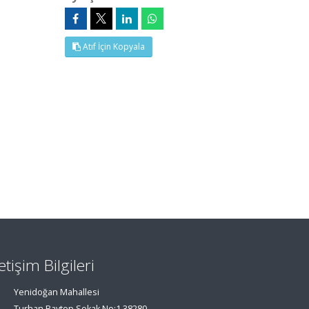
Atıf İçin Kopyala
letişim Bilgileri
Yenidoğan Mahallesi
Turhan Baytop Sokak No:1 38280