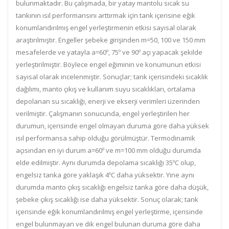
bulunmaktadır. Bu çalışmada, bir yatay mantolu sıcak su
tankının ısıl performansını arttırmak için tank içerisine eğik
konumlandırılmış engel yerleştirmenin etkisi sayısal olarak
araştırılmıştır. Engeller şebeke girişinden m=50, 100 ve 150 mm
mesafelerde ve yatayla a=60º, 75º ve 90º açı yapacak şekilde
yerleştirilmiştir. Böylece engel eğiminin ve konumunun etkisi
sayısal olarak incelenmiştir. Sonuçlar; tank içerisindeki sıcaklık
dağılımı, manto çıkış ve kullanım suyu sıcaklıkları, ortalama
depolanan su sıcaklığı, enerji ve ekserji verimleri üzerinden
verilmiştir. Çalışmanın sonucunda, engel yerleştirilen her
durumun, içerisinde engel olmayan duruma göre daha yüksek
ısıl performansa sahip olduğu görülmüştür. Termodinamik
açısından en iyi durum a=60º ve m=100 mm olduğu durumda
elde edilmiştir. Aynı durumda depolama sıcaklığı 35ºC olup,
engelsiz tanka göre yaklaşık 4ºC daha yüksektir. Yine aynı
durumda manto çıkış sıcaklığı engelsiz tanka göre daha düşük,
şebeke çıkış sıcaklığı ise daha yüksektir. Sonuç olarak; tank
içerisinde eğik konumlandırılmış engel yerleştirme, içerisinde
engel bulunmayan ve dik engel bulunan duruma göre daha