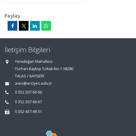
Paylaş
İletişim Bilgileri
Yenidoğan Mahallesi
Turhan Baytop Sokak No:1 38280
TALAS / KAYSERİ
aves@erciyes.edu.tr
0 352 207 66 66
0 352 207 66 67
0 352 437 49 31