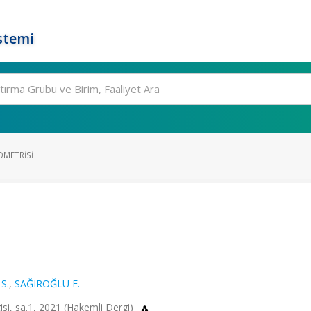
stemi
METRISI
S.
,
SAĞIROĞLU E.
gisi, sa.1, 2021 (Hakemli Dergi)