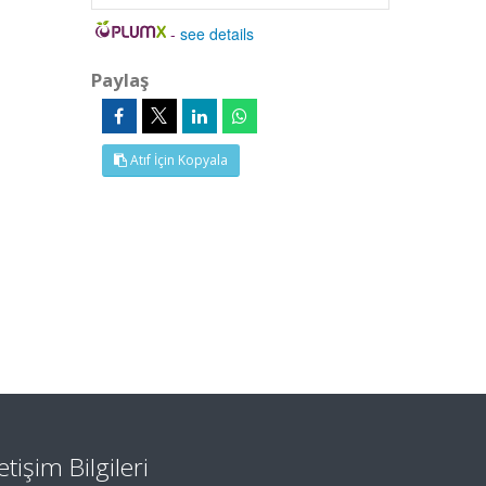
-
see details
Paylaş
Atıf İçin Kopyala
letişim Bilgileri