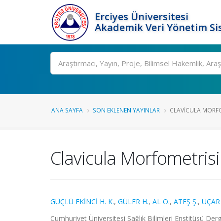
Erciyes Üniversitesi
Akademik Veri Yönetim Si
Ara
ANA SAYFA
SON EKLENEN YAYINLAR
CLAVICULA MORFO
Clavicula Morfometrisi
GÜÇLÜ EKİNCİ H. K.
,
GÜLER H.
,
AL Ö.
,
ATEŞ Ş.
,
UÇAR 
Cumhuriyet Üniversitesi Sağlık Bilimleri Enstitüsü Der