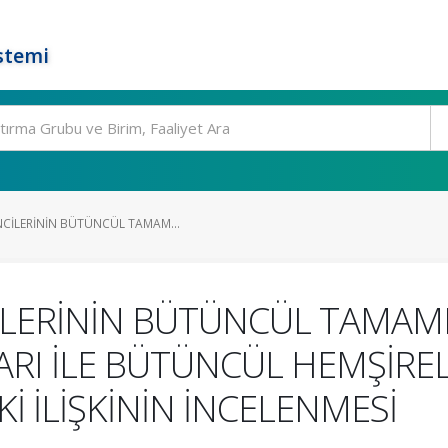
stemi
NCİLERİNİN BÜTÜNCÜL TAMAM...
LERİNİN BÜTÜNCÜL TAMAMLA
RI İLE BÜTÜNCÜL HEMŞİRELİ
İ İLİŞKİNİN İNCELENMESİ