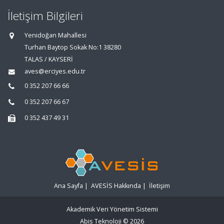
İletişim Bilgileri
Yenidoğan Mahallesi
Turhan Baytop Sokak No:1 38280
TALAS / KAYSERİ
aves@erciyes.edu.tr
0 352 207 66 66
0 352 207 66 67
0 352 437 49 31
Ana Sayfa
|
AVESİS Hakkında
|
İletişim
Akademik Veri Yönetim Sistemi
Abis Teknoloji
© 2026