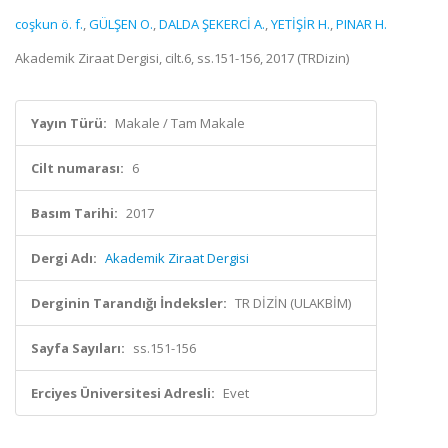
coşkun ö. f.
,
GÜLŞEN O.
,
DALDA ŞEKERCİ A.
,
YETİŞİR H.
,
PINAR H.
Akademik Ziraat Dergisi, cilt.6, ss.151-156, 2017 (TRDizin)
Yayın Türü:
Makale / Tam Makale
Cilt numarası:
6
Basım Tarihi:
2017
Dergi Adı:
Akademik Ziraat Dergisi
Derginin Tarandığı İndeksler:
TR DİZİN (ULAKBİM)
Sayfa Sayıları:
ss.151-156
Erciyes Üniversitesi Adresli:
Evet