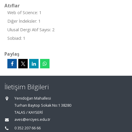
Atıflar
Web of Science: 1
Diğer İndeksler: 1
Ulusal Dergi Atıf Sayısı: 2
Sobiad: 1
Paylaş
İletişim Bilgileri
Yenidoğan Mahallesi
Turhan Baytop Sokak No:1 38280
TALAS / KAYSERİ
aves@erciyes.edu.tr
0 352 207 66 66