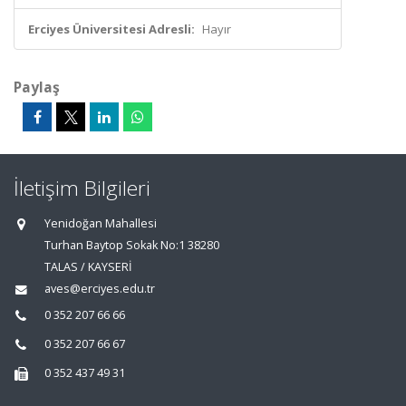
Erciyes Üniversitesi Adresli:
Hayır
Paylaş
İletişim Bilgileri
Yenidoğan Mahallesi
Turhan Baytop Sokak No:1 38280
TALAS / KAYSERİ
aves@erciyes.edu.tr
0 352 207 66 66
0 352 207 66 67
0 352 437 49 31