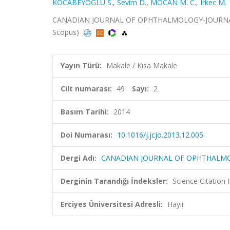
KOCABEYOĞLU S.
,
Sevim D.
,
MOCAN M. C.
,
Irkec M.
CANADIAN JOURNAL OF OPHTHALMOLOGY-JOURNAL CA
Scopus)
Yayın Türü:
Makale / Kısa Makale
Cilt numarası:
49
Sayı:
2
Basım Tarihi:
2014
Doi Numarası:
10.1016/j.jcjo.2013.12.005
Dergi Adı:
CANADIAN JOURNAL OF OPHTHALM
Derginin Tarandığı İndeksler:
Science Citation
Erciyes Üniversitesi Adresli:
Hayır