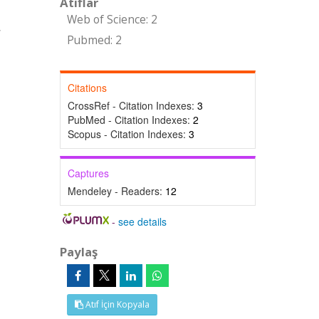
Atıflar
Web of Science: 2
,
Pubmed: 2
Citations
CrossRef - Citation Indexes:
3
PubMed - Citation Indexes:
2
Scopus - Citation Indexes:
3
Captures
Mendeley - Readers:
12
-
see details
Paylaş
Atıf İçin Kopyala