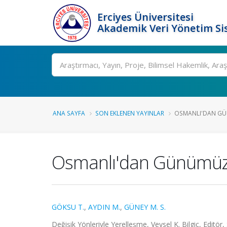
Erciyes Üniversitesi
Akademik Veri Yönetim Si
Ara
ANA SAYFA
SON EKLENEN YAYINLAR
OSMANLI'DAN GÜN
Osmanlı'dan Günümüze 
GÖKSU T.
,
AYDIN M.
,
GÜNEY M. S.
Değişik Yönleriyle Yerelleşme, Veysel K. Bilgiç, Editör,