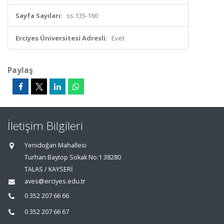
Sayfa Sayıları:
ss.135-160
Erciyes Üniversitesi Adresli:
Evet
Paylaş
İletişim Bilgileri
Yenidoğan Mahallesi
Turhan Baytop Sokak No:1 38280
TALAS / KAYSERİ
aves@erciyes.edu.tr
0 352 207 66 66
0 352 207 66 67