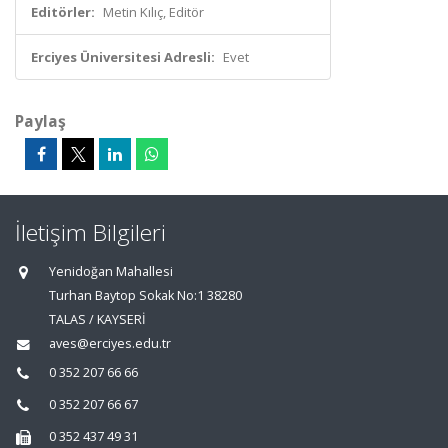
Editörler:
Metin Kılıç, Editör
Erciyes Üniversitesi Adresli:
Evet
Paylaş
İletişim Bilgileri
Yenidoğan Mahallesi
Turhan Baytop Sokak No:1 38280
TALAS / KAYSERİ
aves@erciyes.edu.tr
0 352 207 66 66
0 352 207 66 67
0 352 437 49 31