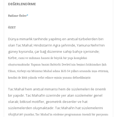
DEĞERLENDİRME
Fadime Özler
*
ÖZET
Dünya mimarlık tarihinde yapılmış en anıtsal türbelerden biri
olan Tac Mahal; Hindistan’ın Agra şehrinde, Yamuna Nehri’nin
güney kıyısında, çar bağ düzenine sahip bahçe içerisinde;
türbe,
cami ve mihman hanesi ile büyük bir yapı kompleksi
oluşturmaktadır. Y
apının banisi Babürlü Devleti’nin beşinci hükümdarı Şah
Cihan, türbeyi eşi Mümtaz Mahal adına 1631-54 yılları arasında
inşa ettirmiş,
kendisi de 1666 yılında vefat edince eşinin yanına defnedilmiştir.
Tac Mahal hem anıtsal mimarisi hem de süslemeleri ile önemli
bir yapıdır. Tac Mahal’in üzerinde yer alan süslemeler genel
olarak; bitkisel motifler, geometrik desenler ve hat
süslemelerden oluşmaktadır.
Tac Mahal’in hat süslemelerini
oluşturan y
azıtlar, Tac Mahal’in süsleme programının önemli bir parçasını