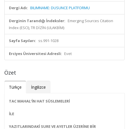
Dergi Adı:
BILIMNAME: DUSUNCE PLATFORMU
Derginin Tarandığı İndeksler:
Emerging Sources Citation
Index (ESCI), TR DİZİN (ULAKBİM)
Sayfa Sayıları:
ss.991-1028
Erciyes Üniversitesi Adresli:
Evet
Özet
Türkçe
İngilizce
TAC MAHAL’İN HAT SÜSLEMELERİ
İLE
YAZITLARINDAKİ SURE VE AYETLER ÜZERİNE BİR