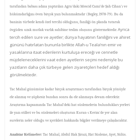
tarafından babası adına yaptırılan Agra’daki Mescid Cami’de Şah Cihan’ı ve
hükümdarlığını öven birçok yazı bulunmaktadır
(Begley, 1978-79)
. Bu da
baninin türbede kendi özel tercihi olduğunu, faniliği ön planda tutarak
Ayrıca
övgüden uzak mutlak varlık sahibine teslim oluşunu göstermektedir.
t
ercih edilen sure ve ayetler; dünya hayatının faniliğini ve ahiret
gününü hatırlatan bununla birlikte Allah-u Teala’nın emir ve
yasaklarına itaat edenlerin kurtuluşa ereceği ve cennetle
müjdeleneceklerini vaat eden ayetlerin seçimi nedeniyle bu
yazıtların daha çok türbeye gelen ziyaretçileri hedef aldığı
görülmektedir.
Tac Mahal günümüze kadar birçok araştırmacı tarafından birçok yönüyle
ele alınmış ve şüphesiz bundan sonra da ele alınmaya devam edecektir.
Araştırma kapsamında Tac Mahal’deki hat süslemelerin bulundukları yerleri
ile yazı stilleri ve bu süslemeleri oluşturan Kuran-ı Kerim’de yer alan
surelerin neler olduğu ve içerikleri hakkında bilgiler verilmeye çalışılacaktır.
Anahtar Kelimeler:
Tac Mahal, Abdül Hak Şirazi, Hat Süsleme, Ayet, Sülüs.