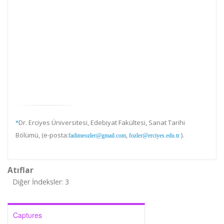
Dr. Erciyes Üniversitesi, Edebiyat Fakültesi, Sanat Tarihi
*
Bölümü, (e-posta:
,
).
fadimeozler@gmail.com
fozler@erciyes.edu.tr
Atıflar
Diğer İndeksler: 3
Captures