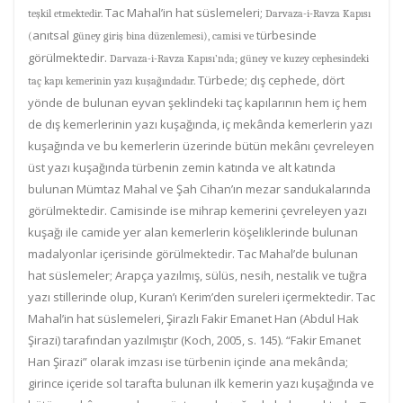
Tac Mahal’in hat süslemeleri;
teşkil etmektedir.
Darvaza-i-Ravza Kapısı
anıtsal g
türbesinde
(
üney giriş bina düzenlemesi), camisi ve
görülmektedir.
Darvaza-i-Ravza Kapısı’nda; güney ve kuzey cephesindeki
Türbede; dış cephede, dört
taç kapı kemerinin yazı kuşağındadır.
yönde de bulunan eyvan şeklindeki taç kapılarının hem iç hem
de dış kemerlerinin yazı kuşağında, iç mekânda kemerlerin yazı
kuşağında ve bu kemerlerin üzerinde
bütün mekânı çevreleyen
üst yazı kuşağında
türbenin zemin katında ve alt katında
bulunan Mümtaz Mahal ve Şah Cihan’ın mezar sandukalarında
görülmektedir. Camisinde ise mihrap kemerini çevreleyen yazı
kuşağı ile camide yer alan kemerlerin köşeliklerinde bulunan
madalyonlar içerisinde görülmektedir. Tac Mahal’de bulunan
hat süslemeler; Arapça yazılmış, sülüs, nesih, nestalik ve tuğra
yazı stillerinde olup, Kuran’ı Kerim’den sureleri içermektedir.
Tac
Mahal’in hat süslemeleri, Şirazlı
Fakir Emanet Han (Abdul Hak
Şirazi) tarafından yazılmıştır
(Koch, 2005, s. 145)
. “Fakir Emanet
Han Şirazi” olarak imzası ise türbenin içinde ana mekânda;
girince içeride sol tarafta bulunan ilk kemerin yazı kuşağında ve