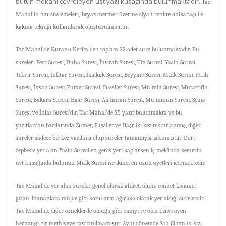
bütün mekânı çevreleyen üst yazı kuşağında bulunmaktadır.
Tac
Mahal’in hat süslemeleri; beyaz mermer üzerine siyah renkte oniks taşı ile
kakma tekniği kullanılarak oluşturulmuştur.
Tac Mahal’de Kuran-ı Kerim’den toplam 22 adet sure bulunmaktadır. Bu
sureler: Fecr Suresi, Duha Suresi, İnşirah Suresi, Tin Suresi, Yasin Suresi,
Tekvir Suresi, İnfitar Suresi, İnşikak Suresi, Beyyine Suresi, Mülk Suresi, Fetih
Suresi, İnsan Suresi, Zumer Suresi, Fussilet Suresi, Mü’min Suresi, Mutaffifin
Suresi, Bakara Suresi, Haşr Suresi, Ali İmran Suresi, Mü’minun Suresi, Şems
Suresi ve İhlas Suresi’dir. Tac Mahal’de 25 yazıt bulunmakta ve bu
yazıtlardan bazılarında Zumer, Fussilet ve Haşr iki kez tekrarlanmış, diğer
sureler sadece bir kez yazılmış olup sureler tamamıyla işlenmiştir. Dört
cephede yer alan Yasin Suresi en geniş yeri kaplarken iç mekânda kemerin
üst kuşağında bulunan Mülk Suresi ise ikinci en uzun ayetleri içermektedir.
Tac Mahal’de yer alan sureler genel olarak ahiret, ölüm, cennet kıyamet
günü, inananlara müjde gibi konuların ağırlıklı olarak yer aldığı surelerdir.
Tac Mahal’de diğer örneklerde olduğu gibi baniyi ve ölen kişiyi öven
herhangi bir methiyeye rastlanılmamıştır. Aynı dönemde Şah Cihan’ın kızı