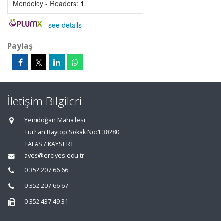
Mendeley - Readers:
1
-
see details
Paylaş
İletişim Bilgileri
Yenidoğan Mahallesi
Turhan Baytop Sokak No:1 38280
TALAS / KAYSERİ
aves@erciyes.edu.tr
0 352 207 66 66
0 352 207 66 67
0 352 437 49 31