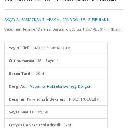
AKÇAY A.
,
SARIÖZKAN S.
,
ABAY M.
,
CANOOĞLU E.
,
GÜRBULAK K.
Veteriner Hekimler Derneği Dergisi, cilt.85, sa.1, ss.1-8, 2014 (TRDizin)
Yayın Türü:
Makale / Tam Makale
Cilt numarası:
85
Sayı:
1
Basım Tarihi:
2014
Dergi Adı:
Veteriner Hekimler Derneği Dergisi
Derginin Tarandığı İndeksler:
TR DİZİN (ULAKBİM)
Sayfa Sayıları:
ss.1-8
Erciyes Üniversitesi Adresli:
Evet