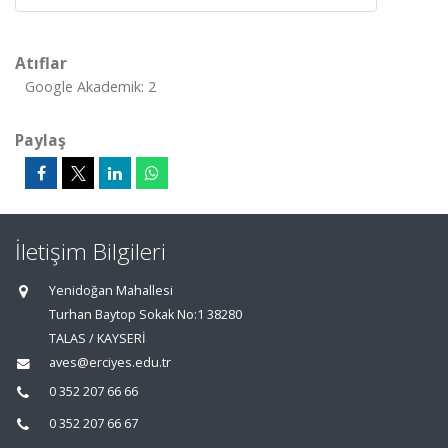
Atıflar
Google Akademik: 2
Paylaş
İletişim Bilgileri
Yenidoğan Mahallesi
Turhan Baytop Sokak No:1 38280
TALAS / KAYSERİ
aves@erciyes.edu.tr
0 352 207 66 66
0 352 207 66 67