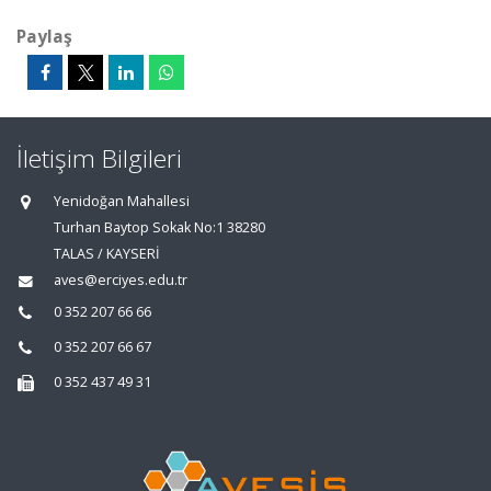
Paylaş
İletişim Bilgileri
Yenidoğan Mahallesi
Turhan Baytop Sokak No:1 38280
TALAS / KAYSERİ
aves@erciyes.edu.tr
0 352 207 66 66
0 352 207 66 67
0 352 437 49 31