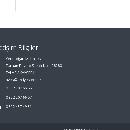
letişim Bilgileri
Yenidoğan Mahallesi
Turhan Baytop Sokak No:1 38280
TALAS / KAYSERİ
aves@erciyes.edu.tr
0 352 207 66 66
0 352 207 66 67
0 352 437 49 31