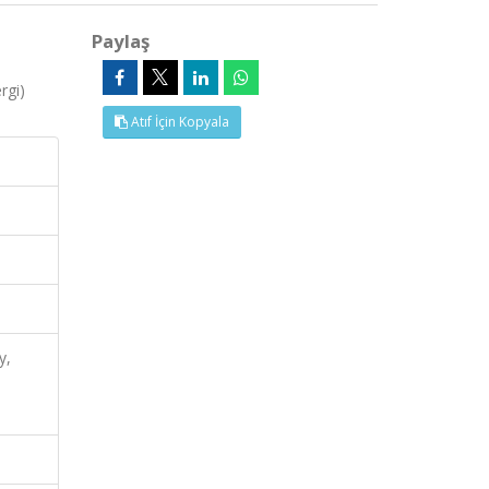
Paylaş
rgi)
Atıf İçin Kopyala
y,