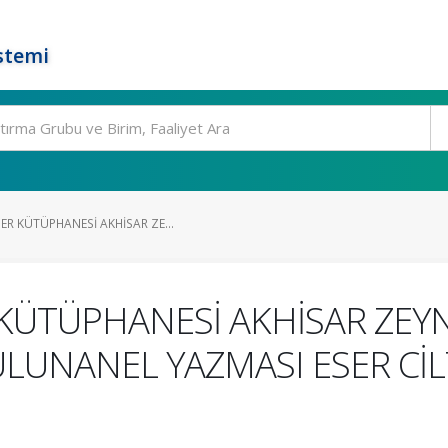
stemi
R KÜTÜPHANESİ AKHİSAR ZE...
 KÜTÜPHANESİ AKHİSAR ZEY
UNANEL YAZMASI ESER CİL