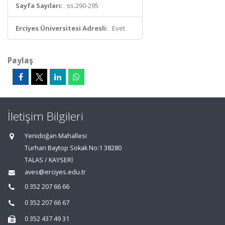
Sayfa Sayıları:
ss.290-295
Erciyes Üniversitesi Adresli:
Evet
Paylaş
İletişim Bilgileri
Yenidoğan Mahallesi
Turhan Baytop Sokak No:1 38280
TALAS / KAYSERİ
aves@erciyes.edu.tr
0 352 207 66 66
0 352 207 66 67
0 352 437 49 31