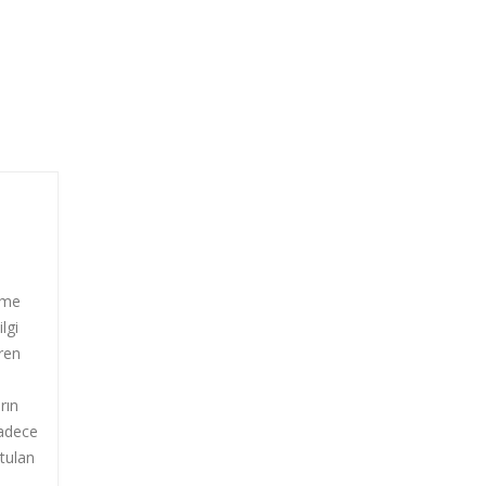
ı
çme
lgi
eren
rın
sadece
utulan