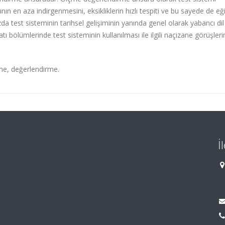
ın en aza indirgenmesini, eksikliklerin hızlı tespiti ve bu sayede de eğ
a test sisteminin tarihsel gelişiminin yanında genel olarak yabancı dil
atı bölümlerinde test sisteminin kullanılması ile ilgili naçizane görüşler
çme, değerlendirme.
İ