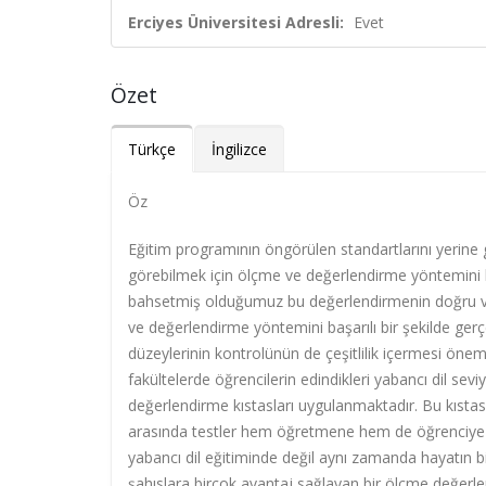
Erciyes Üniversitesi Adresli:
Evet
Özet
Türkçe
İngilizce
Öz
Eğitim programının öngörülen standartlarını yerine ge
görebilmek için ölçme ve değerlendirme yöntemini 
bahsetmiş olduğumuz bu değerlendirmenin doğru ve
ve değerlendirme yöntemini başarılı bir şekilde gerç
düzeylerinin kontrolünün de çeşitlilik içermesi öneml
fakültelerde öğrencilerin edindikleri yabancı dil seviy
değerlendirme kıstasları uygulanmaktadır. Bu kıstasla
arasında testler hem öğretmene hem de öğrenciye k
yabancı dil eğitiminde değil aynı zamanda hayatın bi
şahıslara birçok avantaj sağlayan bir ölçme değer