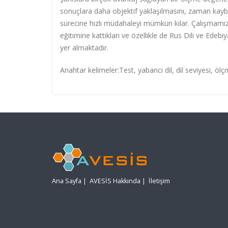
sonuçlara daha objektif yaklaşılmasını, zaman kaybın
sürecine hızlı müdahaleyi mümkün kılar. Çalışmamızd
eğitimine kattıkları ve özellikle de Rus Dili ve Edebiy
yer almaktadır.
Anahtar kelimeler:Test, yabancı dil, dil seviyesi, öl
Ana Sayfa
|
AVESİS Hakkında
|
İletişim