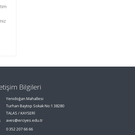
itim
imiz
letişim Bilgileri
Yenidoğan Mahallesi
Turhan Baytop Sokak No:1 38280
TALAS / KAYSERİ
aves@erciyes.edu.tr
0 352 207 66 66