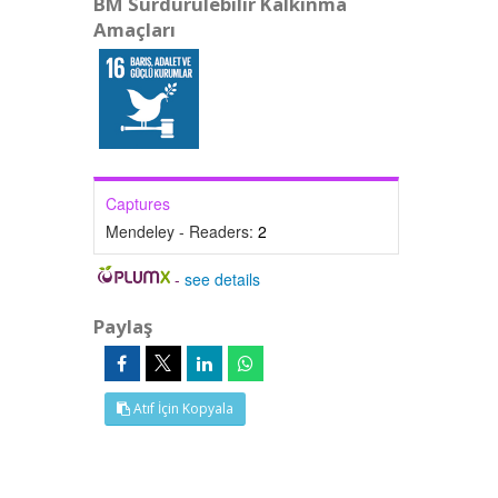
BM Sürdürülebilir Kalkınma
Amaçları
Captures
Mendeley - Readers:
2
-
see details
Paylaş
Atıf İçin Kopyala