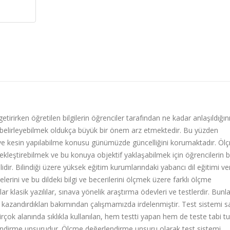
tirirken öğretilen bilgilerin öğrenciler tarafından ne kadar anlaşıldığın
belirleyebilmek oldukça büyük bir önem arz etmektedir. Bu yüzden
 kesin yapılabilme konusu günümüzde güncelliğini korumaktadır. Öl
ekleştirebilmek ve bu konuya objektif yaklaşabilmek için öğrencilerin bi
idir. Bilindiği üzere yüksek eğitim kurumlarındaki yabancı dil eğitimi v
elerini ve bu dildeki bilgi ve becerilerini ölçmek üzere farklı ölçme
r klasik yazılılar, sınava yönelik araştırma ödevleri ve testlerdir. Bunla
azandırdıkları bakımından çalışmamızda irdelenmiştir. Test sistemi 
rçok alanında sıklıkla kullanılan, hem testti yapan hem de teste tabi t
lendirme unsurudur. Ölçme değerlendirme unsuru olarak test sistemi