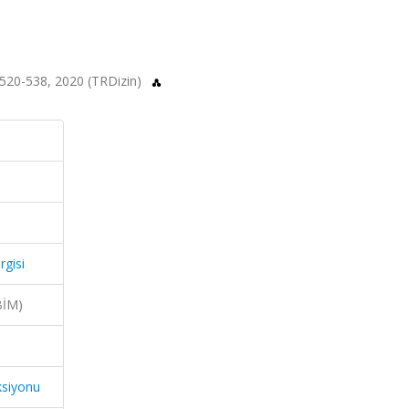
s.520-538, 2020 (TRDizin)
rgisi
BİM)
ksiyonu