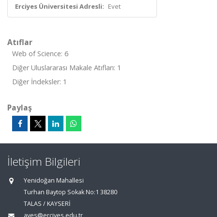
Erciyes Üniversitesi Adresli:
Evet
Atıflar
Web of Science: 6
Diğer Uluslararası Makale Atıfları: 1
Diğer İndeksler: 1
Paylaş
İletişim Bilgileri
Yenidoğan Mahallesi
Turhan Baytop Sokak No:1 38280
TALAS / KAYSERİ
aves@erciyes.edu.tr