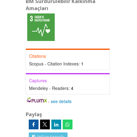
BM Sürdürülebilir Kalkınma
Amaçları
Citations
Scopus - Citation Indexes:
1
Captures
Mendeley - Readers:
4
-
see details
Paylaş
Atıf İçin Kopyala