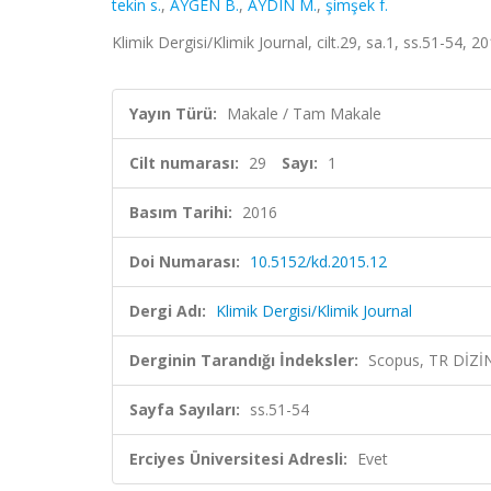
tekin s.
,
AYGEN B.
,
AYDIN M.
,
şimşek f.
Klimik Dergisi/Klimik Journal, cilt.29, sa.1, ss.51-54,
Yayın Türü:
Makale / Tam Makale
Cilt numarası:
29
Sayı:
1
Basım Tarihi:
2016
Doi Numarası:
10.5152/kd.2015.12
Dergi Adı:
Klimik Dergisi/Klimik Journal
Derginin Tarandığı İndeksler:
Scopus, TR DİZİ
Sayfa Sayıları:
ss.51-54
Erciyes Üniversitesi Adresli:
Evet