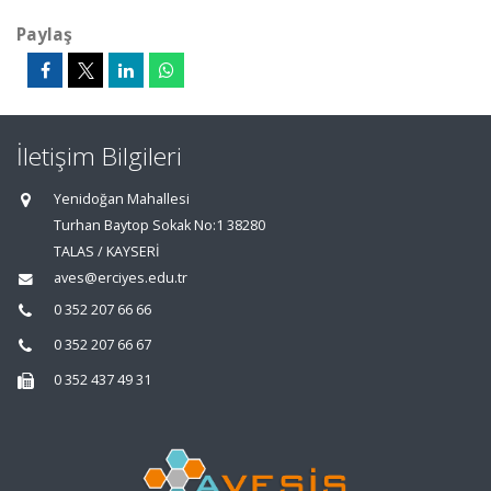
Paylaş
İletişim Bilgileri
Yenidoğan Mahallesi
Turhan Baytop Sokak No:1 38280
TALAS / KAYSERİ
aves@erciyes.edu.tr
0 352 207 66 66
0 352 207 66 67
0 352 437 49 31