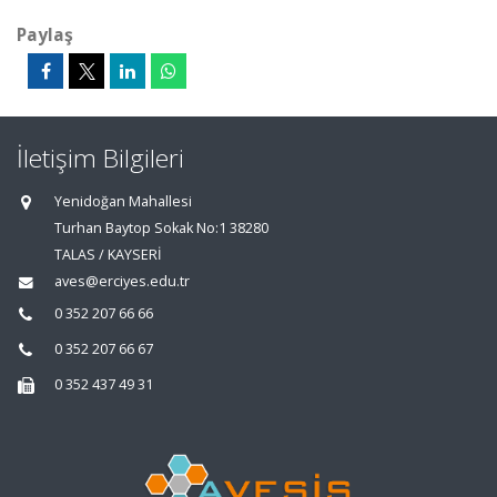
Paylaş
İletişim Bilgileri
Yenidoğan Mahallesi
Turhan Baytop Sokak No:1 38280
TALAS / KAYSERİ
aves@erciyes.edu.tr
0 352 207 66 66
0 352 207 66 67
0 352 437 49 31