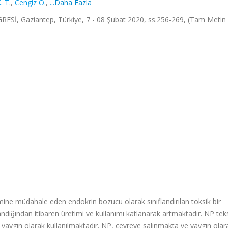
. T.
,
Cengiz Ö.
,
...Daha Fazla
 Gaziantep, Türkiye, 7 - 08 Şubat 2020, ss.256-269, (Tam Metin Bi
ine müdahale eden endokrin bozucu olarak sınıflandırılan toksik bir
landığından itibaren üretimi ve kullanımı katlanarak artmaktadır. NP tekst
erde yaygın olarak kullanılmaktadır. NP, çevreye salınmakta ve yaygın olar