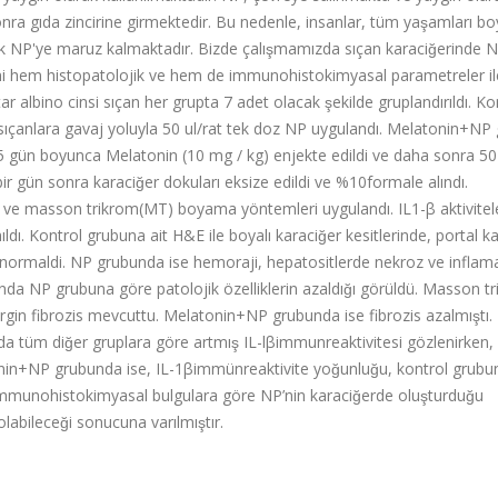
a gıda zincirine girmektedir. Bu nedenle, insanlar, tüm yaşamları b
k NP'ye maruz kalmaktadır. Bizde çalışmamızda sıçan karaciğerinde 
isini hem histopatolojik ve hem de immunohistokimyasal parametreler il
r albino cinsi sıçan her grupta 7 adet olacak şekilde gruplandırıldı. Ko
ıçanlara gavaj yoluyla 50 ul/rat tek doz NP uygulandı. Melatonin+NP 
 gün boyunca Melatonin (10 mg / kg) enjekte edildi ve daha sonra 50 
r gün sonra karaciğer dokuları eksize edildi ve %10formale alındı.
 ve masson trikrom(MT) boyama yöntemleri uygulandı. IL1
-
β aktivitel
ldı. Kontrol grubuna ait H&E ile boyalı karaciğer kesitlerinde, portal k
jisi normaldi. NP grubunda ise hemoraji, hepatositlerde nekroz ve infla
 NP grubuna göre patolojik özelliklerin azaldığı görüldü. Masson tr
rgin fibrozis mevcuttu. Melatonin+NP grubunda ise fibrozis azalmıştı.
tüm diğer gruplara göre artmış IL
-
lβimmunreaktivitesi gözlenirken,
tonin+NP grubunda ise, IL
-
1βimmünreaktivite yoğunluğu, kontrol grubu
mmunohistokimyasal bulgulara göre NP’nin karaciğerde oluşturduğu
olabileceği sonucuna varılmıştır.