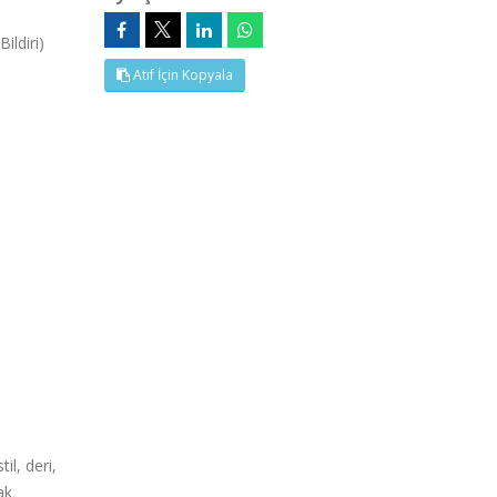
ldiri)
Atıf İçin Kopyala
il, deri,
ak