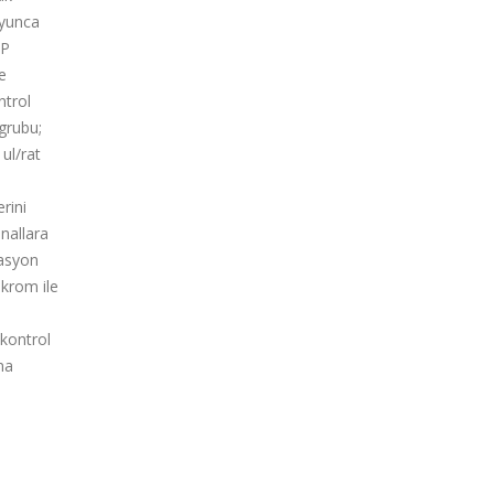
oyunca
NP
e
ntrol
grubu;
ul/rat
erini
anallara
masyon
ikrom ile
 kontrol
na