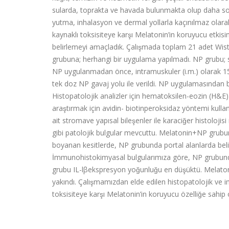
sularda, toprakta ve havada bulunmakta olup daha sonr
yutma, inhalasyon ve dermal yollarla kaçınılmaz olara
kaynaklı toksisiteye karşı Melatonin’in koruyucu etk
belirlemeyi amaçladık. Çalışmada toplam 21 adet Wista
grubuna; herhangi bir uygulama yapılmadı. NP grubu; s
NP uygulanmadan önce, intramuskuler (i.m.) olarak 15
tek doz NP gavaj yolu ile verildi. NP uygulamasından bi
Histopatolojik analizler için hematoksilen
-
eozin (H&E)
araştırmak için avidin
-
biotinperoksidaz yöntemi kullanı
ait stromave yapısal bileşenler ile karaciğer histolo
gibi patolojik bulgular mevcuttu. Melatonin+NP grubunda
boyanan kesitlerde, NP grubunda portal alanlarda beli
İmmunohistokimyasal bulgularımıza göre, NP grubunda 
grubu IL
-
lβekspresyon yoğunluğu en düşüktü. Mela
yakındı. Çalışmamızdan elde edilen histopatolojik ve
i
toksisiteye karşı Melatonin’in koruyucu özelliğe sahip 