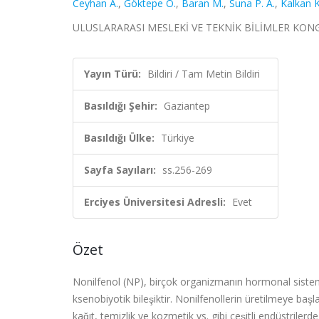
Ceyhan A.
,
Göktepe Ö.
,
Baran M.
,
Suna P. A.
,
Kalkan K
ULUSLARARASI MESLEKİ VE TEKNİK BİLİMLER KONGRESİ,
Yayın Türü:
Bildiri / Tam Metin Bildiri
Basıldığı Şehir:
Gaziantep
Basıldığı Ülke:
Türkiye
Sayfa Sayıları:
ss.256-269
Erciyes Üniversitesi Adresli:
Evet
Özet
Nonilfenol (NP), birçok organizmanın hormonal sistem
ksenobiyotik bileşiktir. Nonilfenollerin üretilmeye baş
kağıt, temizlik ve kozmetik vs. gibi çeşitli endüstril