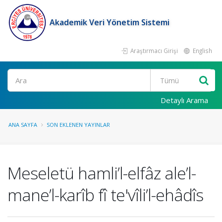
Akademik Veri Yönetim Sistemi
Araştırmacı Girişi
English
Ara
Detaylı Arama
ANA SAYFA
SON EKLENEN YAYINLAR
Meseletü hamli’l-elfâz ale’l-
mane’l-karîb fî te'vîli’l-ehâdîs