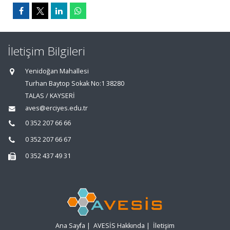
İletişim Bilgileri
Yenidoğan Mahallesi
Turhan Baytop Sokak No:1 38280
TALAS / KAYSERİ
aves@erciyes.edu.tr
0 352 207 66 66
0 352 207 66 67
0 352 437 49 31
Ana Sayfa
|
AVESİS Hakkında
|
İletişim